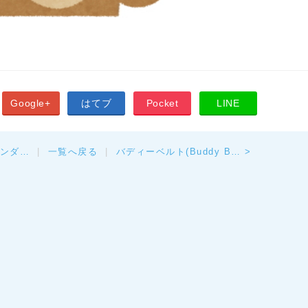
Google+
はてブ
Pocket
LINE
レンダ…
|
一覧へ戻る
|
バディーベルト(Buddy B… >