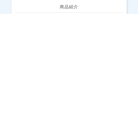
商品紹介
バディーベルト情報 (
23
)
装着写真
スタッフブログ
その他
最近のエントリー
2026年8月の営業日カレンダーです。
2026年7月の営業日カレンダーです。
臨時休業のお知らせ
2026年6月の営業日カレンダーです。