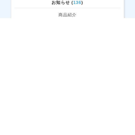
お知らせ (
136
)
商品紹介
バディーベルト情報 (
23
)
装着写真
スタッフブログ
その他
最近のエントリー
2026年8月の営業日カレンダーです。
2026年7月の営業日カレンダーです。
臨時休業のお知らせ