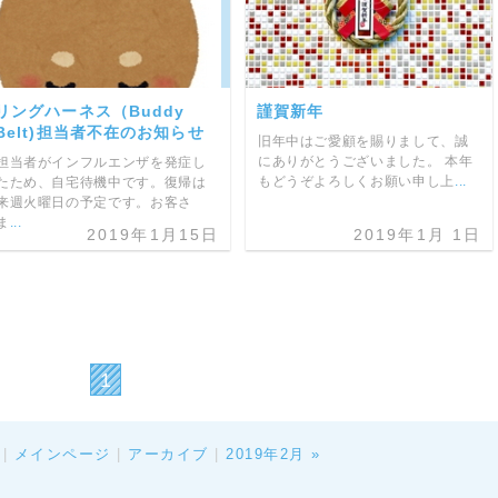
リングハーネス（Buddy
謹賀新年
Belt)担当者不在のお知らせ
旧年中はご愛顧を賜りまして、誠
にありがとうございました。 本年
担当者がインフルエンザを発症し
もどうぞよろしくお願い申し上
...
たため、自宅待機中です。復帰は
来週火曜日の予定です。お客さ
ま
...
2019年1月15日
2019年1月 1日
1
|
メインページ
|
アーカイブ
|
2019年2月 »